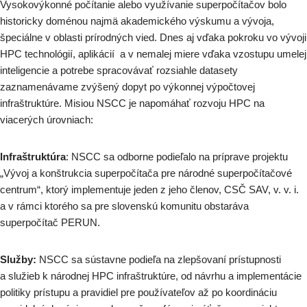
Vysokovýkonné počítanie alebo využívanie superpočítačov bolo
historicky doménou najmä akademického výskumu a vývoja,
špeciálne v oblasti prírodných vied. Dnes aj vďaka pokroku vo vývoji
HPC technológií, aplikácií a v nemalej miere vďaka vzostupu umelej
inteligencie a potrebe spracovávať rozsiahle datasety
zaznamenávame zvýšený dopyt po výkonnej výpočtovej
infraštruktúre. Misiou NSCC je napomáhať rozvoju HPC na
viacerých úrovniach:
Infraštruktúra
: NSCC sa odborne podieľalo na príprave projektu
„Vývoj a konštrukcia superpočítača pre národné superpočítačové
centrum“, ktorý implementuje jeden z jeho členov, CSČ SAV, v. v. i.
a v rámci ktorého sa pre slovenskú komunitu obstaráva
superpočítač PERUN.
Služby:
NSCC sa sústavne podieľa na zlepšovaní prístupnosti
a služieb k národnej HPC infraštruktúre, od návrhu a implementácie
politiky prístupu a pravidiel pre používateľov až po koordináciu