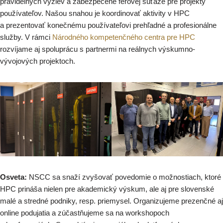
pravidelných výziev a zabezpečene férovej súťaže pre projekty
používateľov. Našou snahou je koordinovať aktivity v HPC
a prezentovať konečnému používateľovi prehľadné a profesionálne
služby. V rámci
Národného kompetenčného centra pre HPC
rozvíjame aj spoluprácu s partnermi na reálnych výskumno-
vývojových projektoch.
Osveta:
NSCC sa snaží zvyšovať povedomie o možnostiach, ktoré
HPC prináša nielen pre akademický výskum, ale aj pre slovenské
malé a stredné podniky, resp. priemysel. Organizujeme prezenčné aj
online podujatia a zúčastňujeme sa na workshopoch